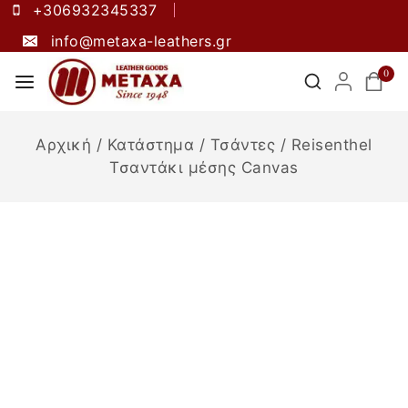
+306932345337
info@metaxa-leathers.gr
0
Αρχική
/
Κατάστημα
/
Τσάντες
/
Reisenthel
Τσαντάκι μέσης Canvas