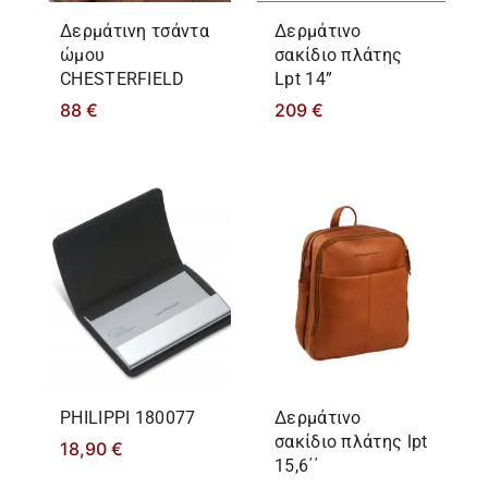
Δερμάτινη τσάντα
Δερμάτινο
ώμου
σακίδιο πλάτης
CHESTERFIELD
Lpt 14”
88
€
209
€
PHILIPPΙ 180077
Δερμάτινο
σακίδιο πλάτης lpt
18,90
€
15,6΄΄