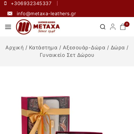
+306932345337
info@metaxa-leathers.gr
0
Αρχική
/
Κατάστημα
/
Αξεσουάρ-Δώρα
/
Δώρα
/
Γυναικείο Σετ Δώρου