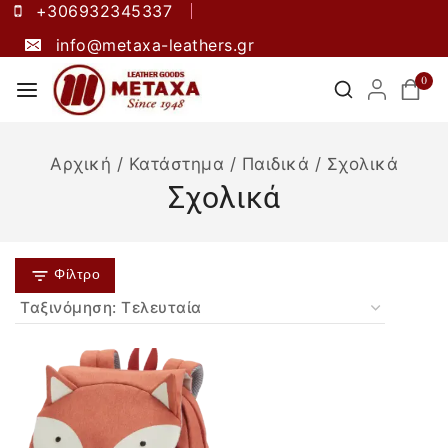
+306932345337
info@metaxa-leathers.gr
0
Αρχική
/
Κατάστημα
/
Παιδικά
/
Σχολικά
Σχολικά
Φίλτρο