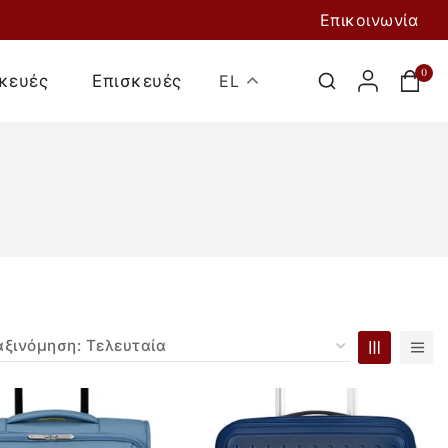
Επικοινωνία
0
κευές
Επισκευές
EL
Προσθήκη Στο
Καλάθι