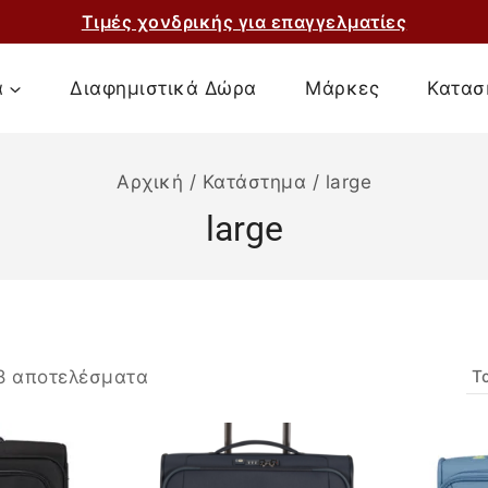
Τιμές χονδρικής για επαγγελματίες
α
Διαφημιστικά Δώρα
Μάρκες
Κατασ
Αρχική
/
Κατάστημα
/
large
large
8
αποτελέσματα