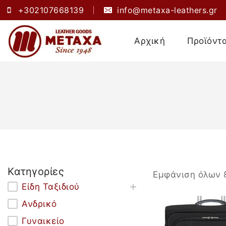
+302107668139
info@metaxa-leathers.gr
Αρχική
Προϊόντ
Κατηγορίες
Εμφάνιση όλων
Είδη Ταξιδιού
Ανδρικό
Γυναικείο