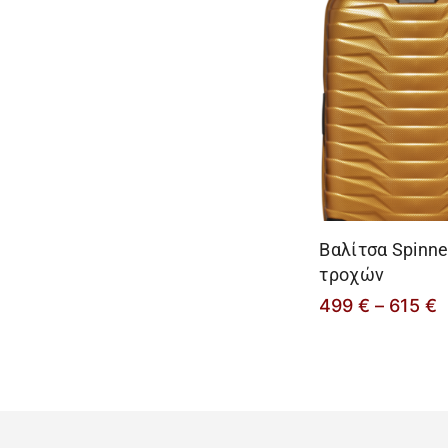
Βαλίτσα Spinne
τροχών
499
€
–
615
€