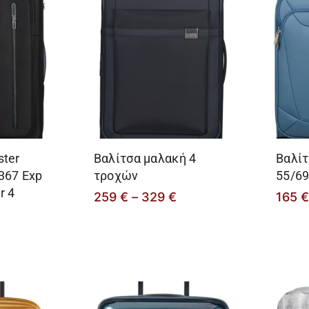
ster
Βαλίτσα μαλακή 4
Βαλίτ
367 Exp
τροχών
55/6
r 4
259
€
–
329
€
165