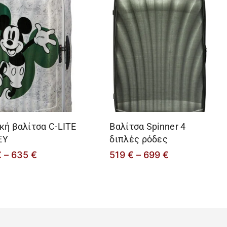
κή βαλίτσα C-LITE
Βαλίτσα Spinner 4
EY
διπλές ρόδες
€
–
635
€
519
€
–
699
€