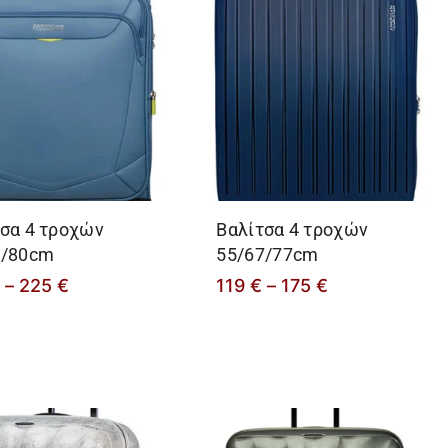
Επιλογή
σα 4 τροχών
Βαλίτσα 4 τροχών
9/80cm
55/67/77cm
€
–
225
€
119
€
–
175
€