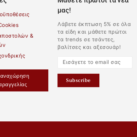
ες
Μάθετε πρώτοι τα νέα
μας!
ροϋποθέσεις
Λάβετε έκπτωση 5% σε όλα
Cookies
τα είδη και μάθετε πρώτοι
 αποστολών &
τα trends σε τσάντες,
ών
βαλίτσες και αξεσουάρ!
χονδρικής
αναχώρηση
αραγγελίας