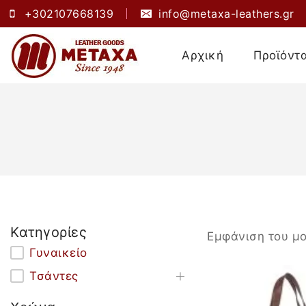
+302107668139
info@metaxa-leathers.gr
Αρχική
Προϊόντ
Κατηγορίες
Εμφάνιση του μ
Γυναικείο
Τσάντες