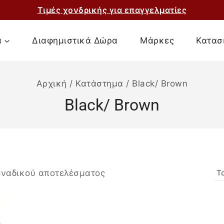
Τιμές χονδρικής για επαγγελματίες
α
Διαφημιστικά Δώρα
Μάρκες
Κατασ
Αρχική
/
Κατάστημα
/
Black/ Βrown
Black/ Βrown
οναδικού αποτελέσματος