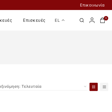
Επικοινωνία
0
κευές
Επισκευές
EL
Προσθήκη Στο
Καλάθι