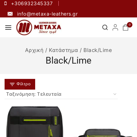
+306932345337
info@metaxa-leathers.gr
0
Αρχική
/
Κατάστημα
/
Black/Lime
Black/Lime
Φίλτρο