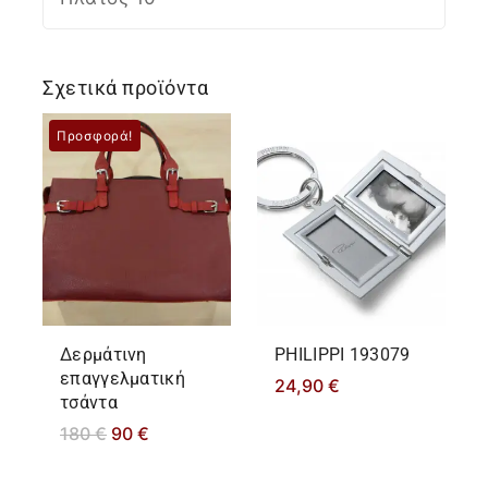
Σχετικά προϊόντα
Προσφορά!
Δερμάτινη
PHILIPPΙ 193079
επαγγελματική
24,90
€
τσάντα
180
€
90
€