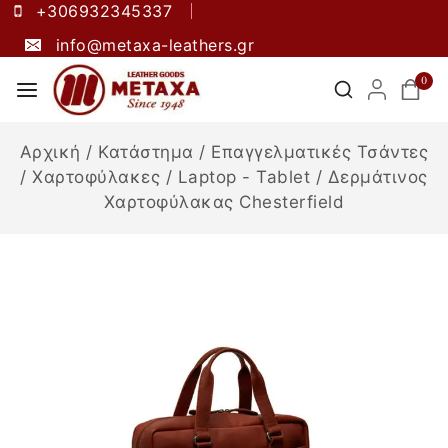
+306932345337
info@metaxa-leathers.gr
0
Αρχική
/
Κατάστημα
/
Επαγγελματικές Τσάντες
/
Χαρτοφύλακες
/
Laptop - Tablet
/
Δερμάτινος
Χαρτοφύλακας Chesterfield