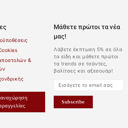
ες
Μάθετε πρώτοι τα νέα
μας!
ροϋποθέσεις
Λάβετε έκπτωση 5% σε όλα
Cookies
τα είδη και μάθετε πρώτοι
 αποστολών &
τα trends σε τσάντες,
ών
βαλίτσες και αξεσουάρ!
χονδρικής
αναχώρηση
αραγγελίας