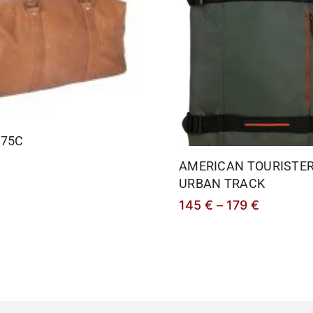
875C
AMERICAN TOURISTE
URBAN TRACK
145
€
–
179
€