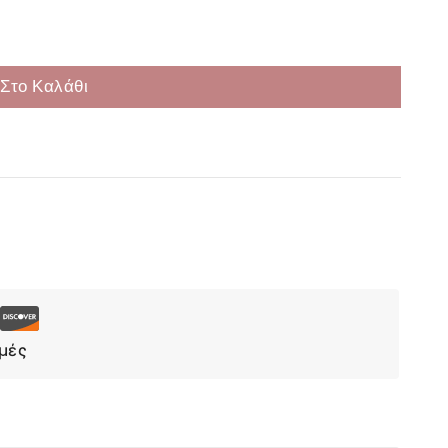
Στο Καλάθι
Επιλογή
μές