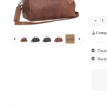
Comp
Παρ
Δωρ