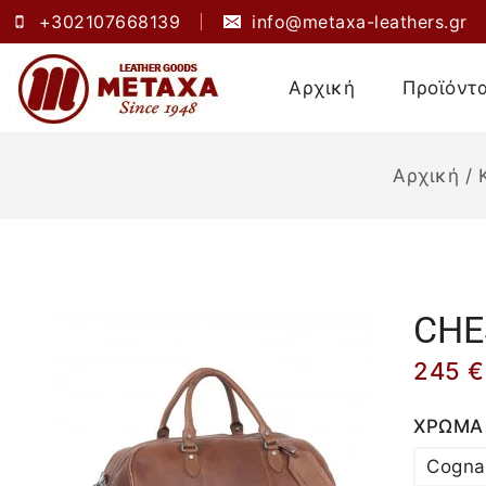
+302107668139
info@metaxa-leathers.gr
Αρχική
Προϊόντ
Αρχική
/
CHE
245
€
ΧΡΩΜΑ
Cogna