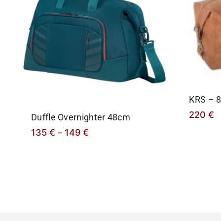
KRS – 
220
€
Duffle Overnighter 48cm
135
€
–
149
€