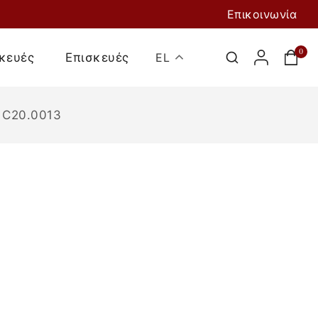
Επικοινωνία
0
κευές
Επισκευές
EL
 C20.0013
Προσθήκη Στο
Καλάθι