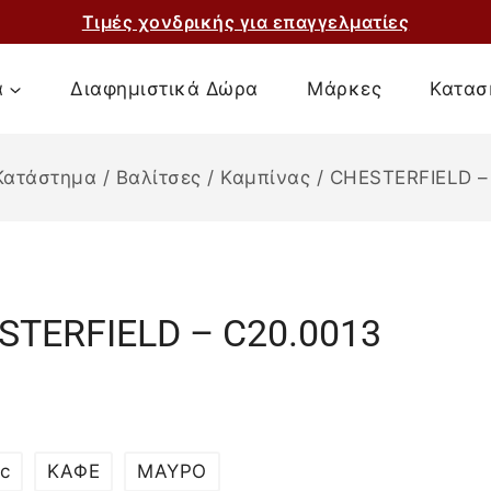
Τιμές χονδρικής για επαγγελματίες
α
Διαφημιστικά Δώρα
Μάρκες
Κατασ
Κατάστημα
/
Βαλίτσες
/
Καμπίνας
/
CHESTERFIELD –
STERFIELD – C20.0013
c
ΚΑΦΕ
ΜΑΥΡΟ