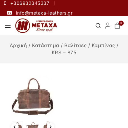
+306932345337
info@metaxa-leathers.gr
0
Αρχική
/
Κατάστημα
/
Βαλίτσες
/
Καμπίνας
/
KRS – 875