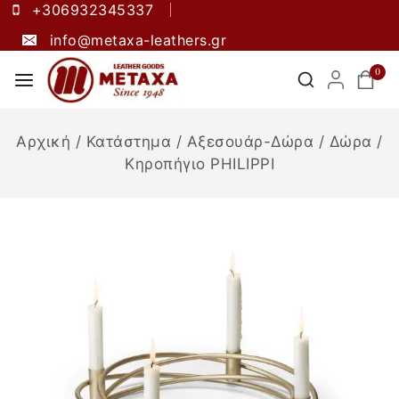
+306932345337
info@metaxa-leathers.gr
0
Αρχική
/
Κατάστημα
/
Αξεσουάρ-Δώρα
/
Δώρα
/
Κηροπήγιο PHILIPPI