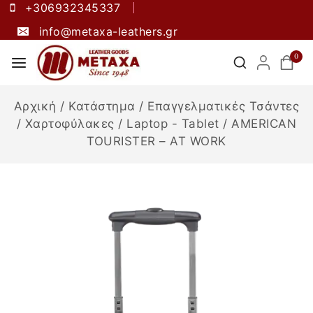
+306932345337
info@metaxa-leathers.gr
0
Αρχική
/
Κατάστημα
/
Επαγγελματικές Τσάντες
/
Χαρτοφύλακες
/
Laptop - Tablet
/
AMERICAN
TOURISTER – AT WORK