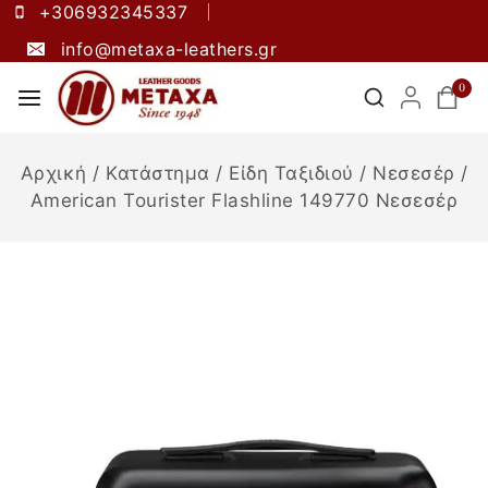
+306932345337
info@metaxa-leathers.gr
0
Αρχική
/
Κατάστημα
/
Είδη Ταξιδιού
/
Νεσεσέρ
/
American Tourister Flashline 149770 Νεσεσέρ