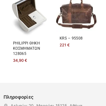
KRS – 95508
PHILIPPΙ ΘΗΚΗ
221
€
ΚΟΣΜΗΜΑΤΩΝ
128065
34,90
€
Πληροφορίες
Δελφών 20, Μαρούσι 15125, Αθήνα