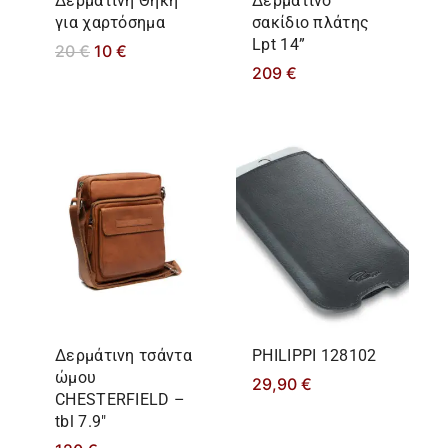
Δερμάτινη Θήκη
Δερμάτινο
για χαρτόσημα
σακίδιο πλάτης
Lpt 14”
20
€
10
€
209
€
Δερμάτινη τσάντα
PHILIPPΙ 128102
ώμου
29,90
€
CHESTERFIELD –
tbl 7.9″