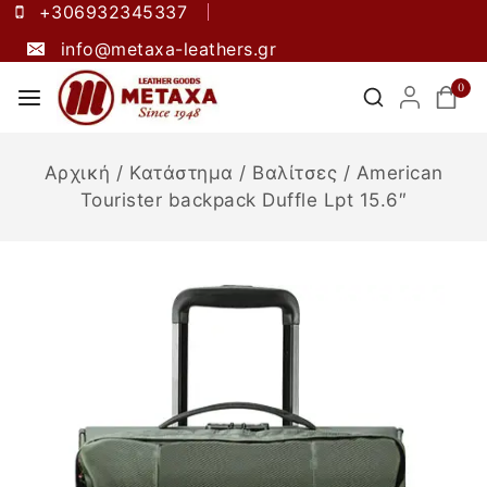
+306932345337
info@metaxa-leathers.gr
0
Αρχική
/
Κατάστημα
/
Βαλίτσες
/
American
Tourister backpack Duffle Lpt 15.6″