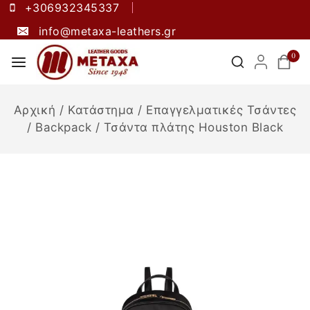
+306932345337
info@metaxa-leathers.gr
0
Αρχική
/
Κατάστημα
/
Επαγγελματικές Τσάντες
/
Backpack
/
Τσάντα πλάτης Houston Black