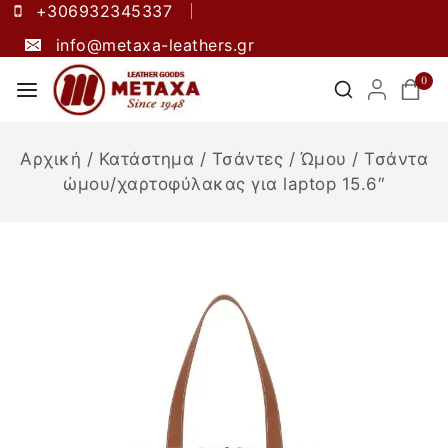
+306932345337
info@metaxa-leathers.gr
0
Αρχική
/
Κατάστημα
/
Τσάντες
/
Ώμου
/
Τσάντα
ώμου/χαρτοφύλακας για laptop 15.6″