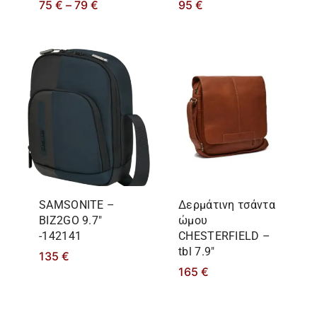
75
€
–
79
€
95
€
SAMSONITE –
Δερμάτινη τσάντα
BIZ2GO 9.7″
ώμου
-142141
CHESTERFIELD –
tbl 7.9″
135
€
165
€