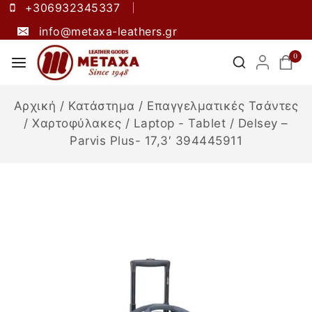
+306932345337
info@metaxa-leathers.gr
0
Αρχική
/
Κατάστημα
/
Επαγγελματικές Τσάντες
/
Χαρτοφύλακες
/
Laptop - Tablet
/
Delsey –
Parvis Plus- 17,3′ 394445911