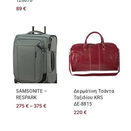
128070
89
€
SAMSONITE –
Δερμάτινη Τσάντα
RESPARK
Ταξιδίου KRS
ΔΕ-8815
275
€
–
375
€
220
€