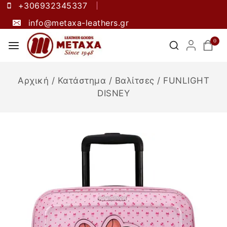
+306932345337
info@metaxa-leathers.gr
0
Αρχική
/
Κατάστημα
/
Βαλίτσες
/
FUNLIGHT
DISNEY