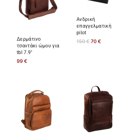
Ανδρική
επαγγελματική
pilot
Δερμάτινο
150
€
70
€
τσαντάκι ώμου για
tbl 7.9″
99
€