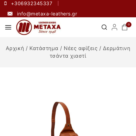
+306932345337
info@metaxa-leathers.gr
0
Αρχική
/
Κατάστημα
/
Νέες αφίξεις
/
Δερμάτινη
τσάντα χιαστί