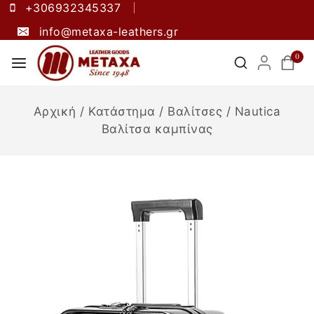
+306932345337
info@metaxa-leathers.gr
0
Αρχική
/
Κατάστημα
/
Βαλίτσες
/
Nautica
Βαλίτσα καμπίνας