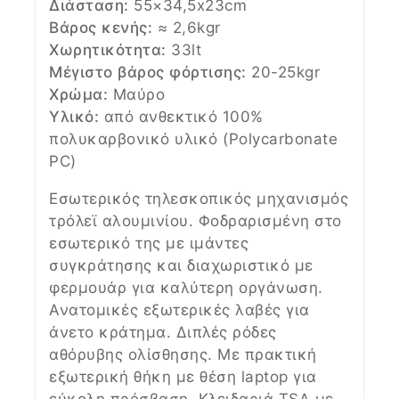
Διάσταση:
55×34,5x23cm
Βάρος κενής:
≈ 2,6kgr
Χωρητικότητα:
33lt
Μέγιστο βάρος φόρτισης:
20-25kgr
Χρώμα:
Μαύρο
Υλικό:
από ανθεκτικό 100%
πολυκαρβονικό υλικό (Polycarbonate
PC)
Εσωτερικός τηλεσκοπικός μηχανισμός
τρόλεϊ αλουμινίου. Φοδραρισμένη στο
εσωτερικό της με ιμάντες
συγκράτησης και διαχωριστικό με
φερμουάρ για καλύτερη οργάνωση.
Ανατομικές εξωτερικές λαβές για
άνετο κράτημα. Διπλές ρόδες
αθόρυβης ολίσθησης. Με πρακτική
εξωτερική θήκη με θέση laptop για