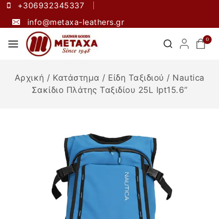
+306932345337
info@metaxa-leathers.gr
0
Αρχική
/
Κατάστημα
/
Είδη Ταξιδιού
/
Nautica
Σακίδιο Πλάτης Ταξιδίου 25L lpt15.6”