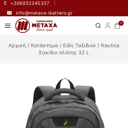
+306932345337
info@metaxa-leathers.gr
0
Αρχική
/
Κατάστημα
/
Είδη Ταξιδιού
/
Nautica
Σακίδιο πλάτης 32 L