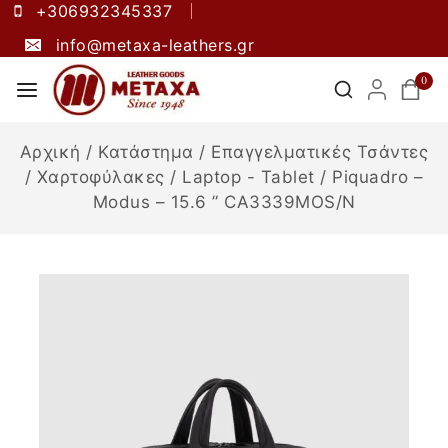
+306932345337
info@metaxa-leathers.gr
0
Αρχική
/
Κατάστημα
/
Επαγγελματικές Τσάντες
/
Χαρτοφύλακες
/
Laptop - Tablet
/
Piquadro –
Modus – 15.6 ” CA3339MOS/N