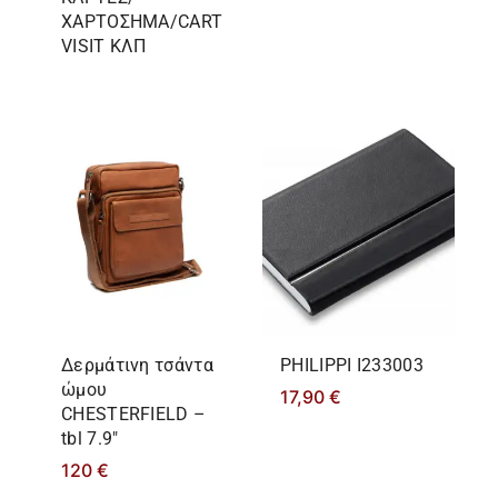
ΧΑΡΤΟΣΗΜΑ/CART
VISIT ΚΛΠ
Δερμάτινη τσάντα
PHILIPPΙ I233003
ώμου
17,90
€
CHESTERFIELD –
tbl 7.9″
120
€