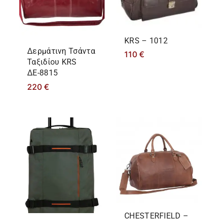
KRS – 1012
Δερμάτινη Τσάντα
110
€
Ταξιδίου KRS
ΔΕ-8815
220
€
CHESTERFIELD –