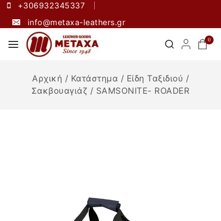
+306932345337
info@metaxa-leathers.gr
0
Αρχική
/
Κατάστημα
/
Είδη Ταξιδιού
/
Σακβουαγιάζ
/
SAMSONITE- ROADER