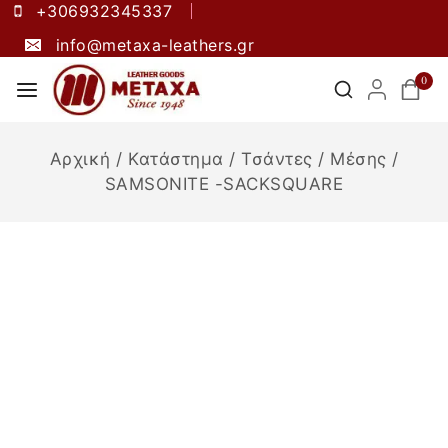
+306932345337
info@metaxa-leathers.gr
0
Αρχική
/
Κατάστημα
/
Τσάντες
/
Μέσης
/
SAMSONITE -SACKSQUARE