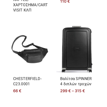
110
€
ΧΑΡΤΟΣΗΜΑ/CART
VISIT ΚΛΠ
CHESTERFIELD-
Βαλίτσα SPINNER
C23.0001
4 διπλών τροχών
66
€
299
€
–
315
€