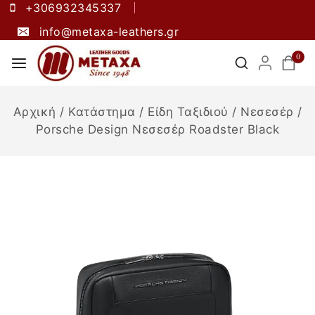
+306932345337
info@metaxa-leathers.gr
0
Αρχική
/
Κατάστημα
/
Είδη Ταξιδιού
/
Νεσεσέρ
/
Porsche Design Νεσεσέρ Roadster Black