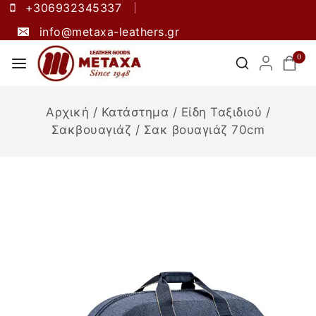
+306932345337
info@metaxa-leathers.gr
0
Αρχική
/
Κατάστημα
/
Είδη Ταξιδιού
/
Σακβουαγιάζ
/
Σακ βουαγιάζ 70cm