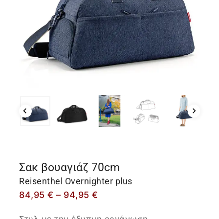
Σακ βουαγιάζ 70cm
Reisenthel Overnighter plus
84,95
€
–
94,95
€
Στυλ με την έξυπνη οργάνωση.