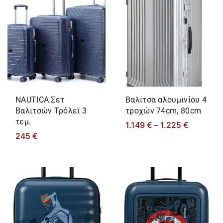
NAUTICA Σετ
Βαλίτσα αλουμινίου 4
Βαλιτσών Τρόλεϊ 3
τροχών 74cm, 80cm
τεμ.
1.149
€
–
1.225
€
245
€