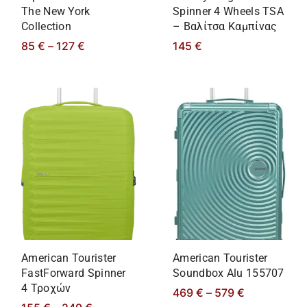
The New York
Spinner 4 Wheels TSA
Collection
– Βαλίτσα Καμπίνας
85
€
–
127
€
145
€
American Tourister
American Tourister
FastForward Spinner
Soundbox Alu 155707
4 Τροχών
469
€
–
579
€