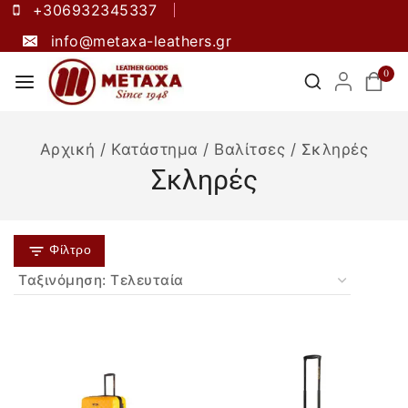
+306932345337
info@metaxa-leathers.gr
0
Αρχική
/
Κατάστημα
/
Βαλίτσες
/
Σκληρές
Σκληρές
Φίλτρο