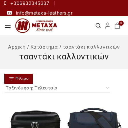
+306932345337
info@metaxa-leathers.gr
0
Αρχική
/
Κατάστημα
/
τσαντάκι καλλυντικών
τσαντάκι καλλυντικών
Φίλτρο