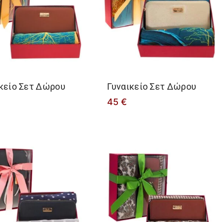
κείο Σετ Δώρου
Γυναικείο Σετ Δώρου
45
€