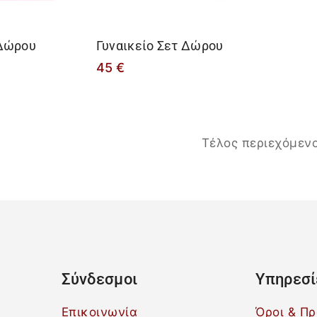
 Δώρου
Γυναικείο Σετ Δώρου
45
€
Τέλος περιεχόμεν
Σύνδεσμοι
Υπηρεσί
Επικοινωνία
Όροι & Π