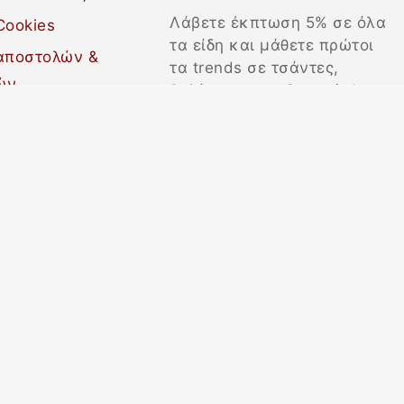
Λάβετε έκπτωση 5% σε όλα
Cookies
τα είδη και μάθετε πρώτοι
 αποστολών &
τα trends σε τσάντες,
ών
βαλίτσες και αξεσουάρ!
χονδρικής
αναχώρηση
αραγγελίας