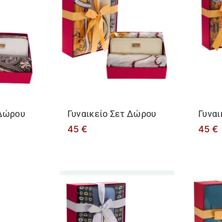
 Δώρου
Γυναικείο Σετ Δώρου
Γυναι
45
€
45
€