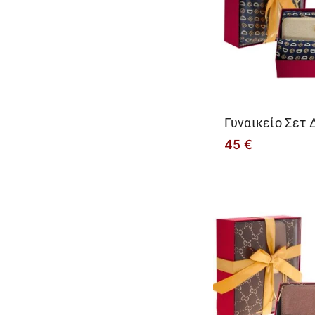
Γυναικείο Σετ
45
€