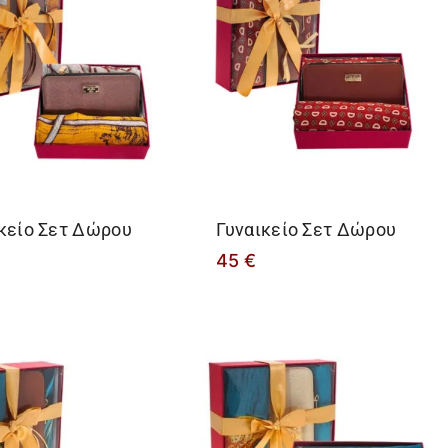
Επιλογή
κείο Σετ Δώρου
Γυναικείο Σετ Δώρου
45
€