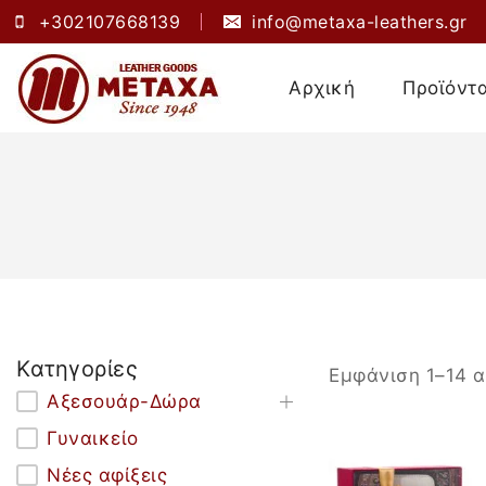
+302107668139
info@metaxa-leathers.gr
Αρχική
Προϊόντ
Κατηγορίες
Εμφάνιση 1–
14
α
Αξεσουάρ-Δώρα
Γυναικείο
Νέες αφίξεις