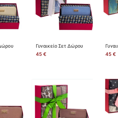
 Δώρου
Γυναικείο Σετ Δώρου
Γυναι
45
€
45
€