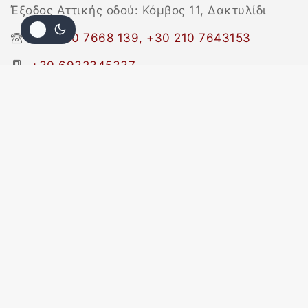
Έξοδος Αττικής οδού: Κόμβος 11, Δακτυλίδι
+30 210 7668 139, +30 210 7643153
+30 6932345337
+30 210 7646 545
info@metaxa-leathers.gr
© 2026 Metaxa Leathers
Powered by
IRLad.net