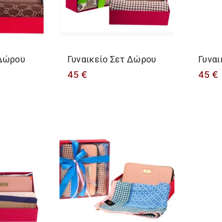
 Δώρου
Γυναικείο Σετ Δώρου
Γυναι
45
€
45
€