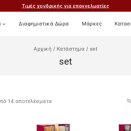
Τιμές χονδρικής για επαγγελματίες
α
Διαφημιστικά Δώρα
Μάρκες
Κατασ
Αρχική
/
Κατάστημα
/
set
set
πό
14
αποτελέσματα