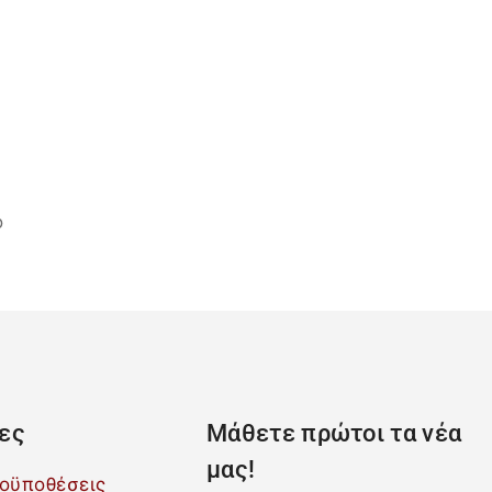
ο
ες
Μάθετε πρώτοι τα νέα
μας!
ροϋποθέσεις