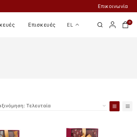
Επικοινωνία
0
κευές
Επισκευές
EL
Προσθήκη Στο
Καλάθι