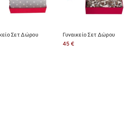
κείο Σετ Δώρου
Γυναικείο Σετ Δώρου
45
€