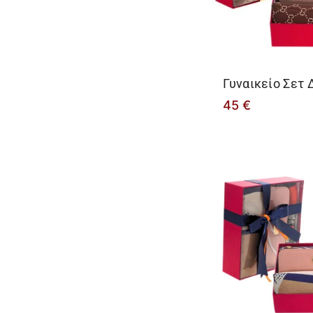
Γυναικείο Σετ
45
€