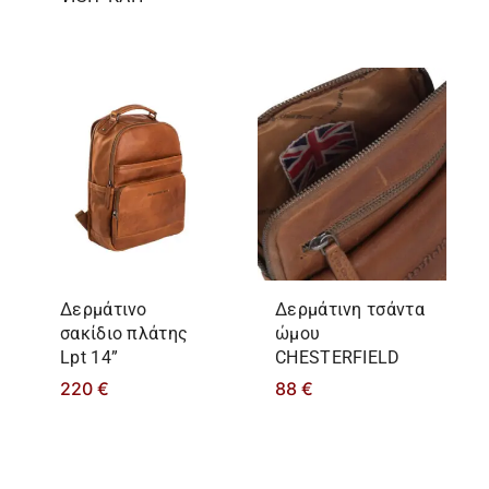
Δερμάτινο
Δερμάτινη τσάντα
σακίδιο πλάτης
ώμου
Lpt 14”
CHESTERFIELD
220
€
88
€