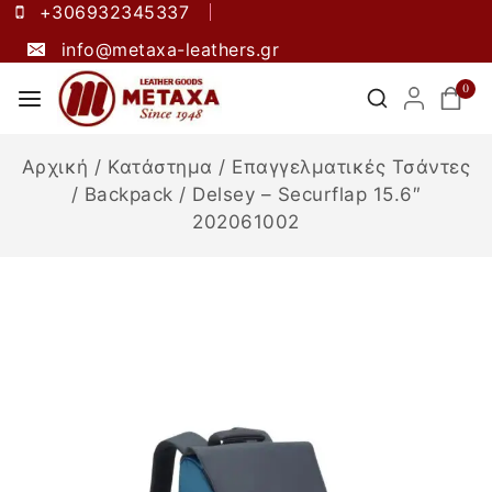
+306932345337
info@metaxa-leathers.gr
0
Αρχική
/
Κατάστημα
/
Επαγγελματικές Τσάντες
/
Backpack
/
Delsey – Securflap 15.6″
202061002